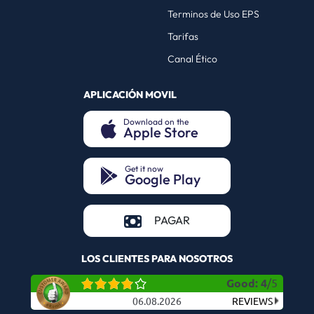
Terminos de Uso EPS
Tarifas
Canal Ético
APLICACIÓN MOVIL
Download on the
Apple Store
(opens in a new tab)
Get it now
Google Play
(opens in a new tab)
(opens in a new tab)
PAGAR
LOS CLIENTES PARA NOSOTROS
Good
:
4
/
5
06.08.2026
REVIEWS