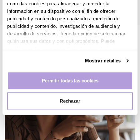
como las cookies para almacenar y acceder la
información en su dispositivo con el fin de ofrecer
publicidad y contenido personalizados, medición de
publicidad y contenido, investigación de audiencia y
desarrollo de servicios. Tiene la opción de seleccionar
quién usa sus datos y con qué propósitos. Puede
cambiar o retirar su consentimiento en cualquier
momento desde la Declaración de cookies o clicando en
Mostrar detalles
el Menú de consentimiento.
Si lo permite, también quisiéramos:
Permitir todas las cookies
Recopilar información sobre su ubicación geográfica
que puede tener una precisión de varios metros
Rechazar
Identificar su dispositivo analizándolo activamente
para buscar características específicas (huellas
digitales)
Obtenga más información sobre cómo se procesan sus
datos personales y establezca sus preferencias en la