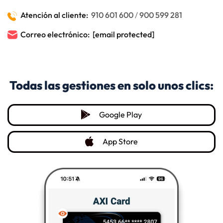
Atención al cliente:
910 601 600
/
900 599 281
Correo electrónico:
[email protected]
Todas las gestiones en solo unos clics:
a11y.opens_in_new_ta
Google Play
a11y.opens_in_new_tab
App Store