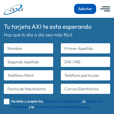
Solicitar
Tu tarjeta AXI te esta esperando
Haz que tu día a día sea más fácil
Nombre
Primer Apellido
Segundo Apellido
DNI / NIE
Teléfono Móvil
Teléfono particular
Fecha de Nacimiento
Correo Electrónico
He leído y acepto los
Términos y Condiciones
, la
Política de
Privacidad
y la
Información Normalizada Europea