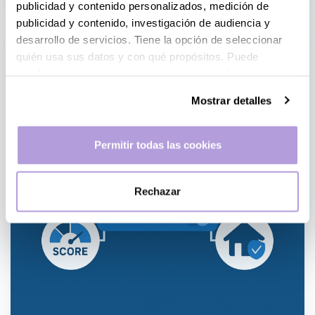
publicidad y contenido personalizados, medición de
publicidad y contenido, investigación de audiencia y
desarrollo de servicios. Tiene la opción de seleccionar
quién usa sus datos y con qué propósitos. Puede
cambiar o retirar su consentimiento en cualquier
momento desde la Declaración de cookies o clicando en
Mostrar detalles
el Menú de consentimiento.
Si lo permite, también quisiéramos:
Permitir todas las cookies
Recopilar información sobre su ubicación geográfica
que puede tener una precisión de varios metros
Rechazar
Identificar su dispositivo analizándolo activamente
para buscar características específicas (huellas
digitales)
Obtenga más información sobre cómo se procesan sus
datos personales y establezca sus preferencias en la
sección de datos
. Puede cambiar o retirar su
consentimiento en cualquier momento en la Declaración
de cookies.