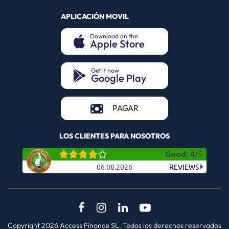
APLICACIÓN MOVIL
Download on the
Apple Store
(opens in a new tab)
Get it now
Google Play
(opens in a new tab)
(opens in a new tab)
PAGAR
LOS CLIENTES PARA NOSOTROS
Good
:
4
/
5
06.08.2026
REVIEWS
(opens in a new tab)
(opens in a new tab)
(opens in a new tab)
(opens in a new
Copyright 2026 Access Finance SL. Todos los derechos reservados