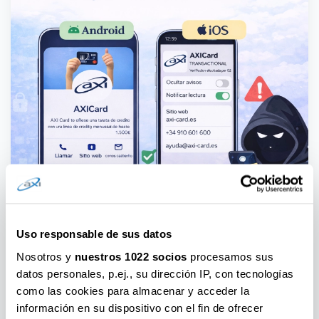
Uso responsable de sus datos
Nosotros y
¿Qué son los mensajes RCS y cómo te
nuestros 1022 socios
procesamos sus
datos personales, p.ej., su dirección IP, con tecnologías
ayudan a evitar fraudes?
como las cookies para almacenar y acceder la
Válido a: 2026-02-04
3228
información en su dispositivo con el fin de ofrecer