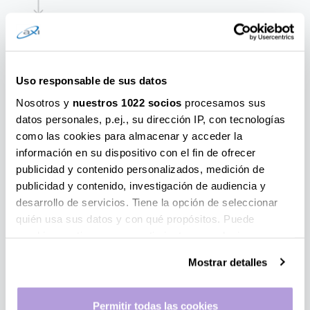
Descarga la App
4
Controla todas tus gestiones con un solo clic
Uso responsable de sus datos
Utiliza tu límite de crédito
5
Nosotros y
nuestros 1022 socios
procesamos sus
Disfruta de tu crédito como más te guste
datos personales, p.ej., su dirección IP, con tecnologías
como las cookies para almacenar y acceder la
Control total
información en su dispositivo con el fin de ofrecer
6
publicidad y contenido personalizados, medición de
Realiza todas tus gestiones con un solo clic
publicidad y contenido, investigación de audiencia y
desarrollo de servicios. Tiene la opción de seleccionar
quién usa sus datos y con qué propósitos. Puede
cambiar o retirar su consentimiento en cualquier
momento desde la Declaración de cookies o clicando en
Mostrar detalles
el Menú de consentimiento.
Si lo permite, también quisiéramos:
Permitir todas las cookies