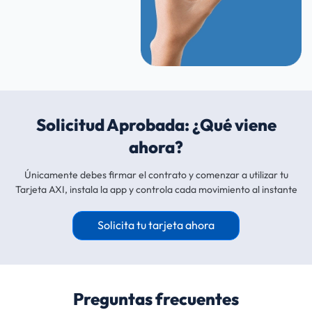
nuestra
Política de Cookies
, desde ahí podrás cambiar
la configuración o deshabilitar las cookies en cualquier
momento. Al hacer clic en “Aceptar” consientes el uso
que hacemos de las cookies. Al hacer clic en "Rechazar"
no podrás acceder a otras páginas de Axi Card.
Política
de Privacidad
.
Solicitud Aprobada: ¿Qué viene
ahora?
Únicamente debes firmar el contrato y comenzar a utilizar tu
Tarjeta AXI, instala la app y controla cada movimiento al instante
Solicita tu tarjeta ahora
Preguntas frecuentes