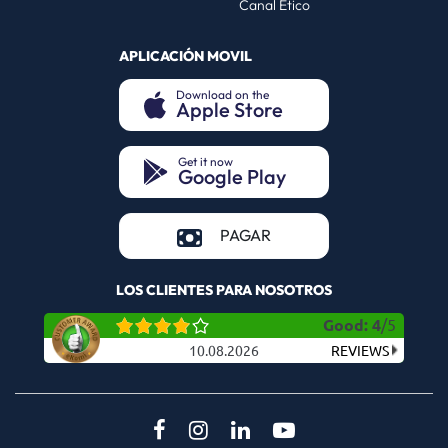
Canal Ético
APLICACIÓN MOVIL
Download on the
Apple Store
(opens in a new tab)
Get it now
Google Play
(opens in a new tab)
(opens in a new tab)
PAGAR
LOS CLIENTES PARA NOSOTROS
Good
:
4
/
5
10.08.2026
REVIEWS
(opens in a new tab)
(opens in a new tab)
(opens in a new tab)
(opens in a new