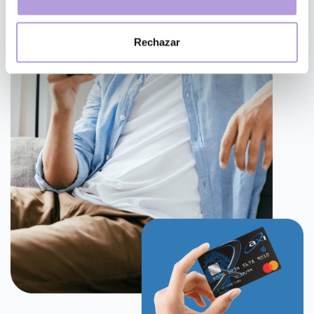
Recopilar información sobre su ubicación geográfica
que puede tener una precisión de varios metros
Rechazar
Identificar su dispositivo analizándolo activamente
para buscar características específicas (huellas
digitales)
Obtenga más información sobre cómo se procesan sus
datos personales y establezca sus preferencias en la
sección de datos
. Puede cambiar o retirar su
consentimiento en cualquier momento en la Declaración
de cookies.
Utilizamos cookies propias y de terceros (y tecnologías
similares) para mejorar tu experiencia en nuestra web.
Las cookies te permiten disfrutar de ciertas
funcionalidades, compartir contenidos en redes sociales
(en Facebook, Instagram, etc.) y personalizar mensajes
y anuncios según tus intereses (en nuestra web o en
webs de terceros). También nos ayudan a entender cómo
nuestra web está siendo utilizada. Para saber más visita