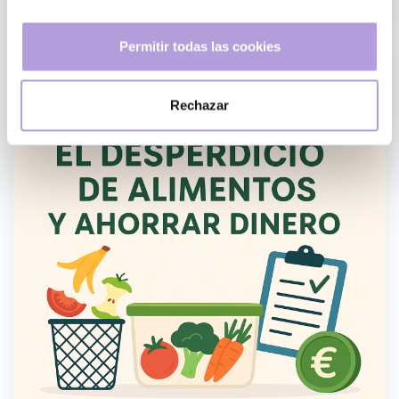
Si lo permite, también quisiéramos:
Permitir todas las cookies
Recopilar información sobre su ubicación geográfica
que puede tener una precisión de varios metros
Rechazar
Identificar su dispositivo analizándolo activamente
para buscar características específicas (huellas
digitales)
Obtenga más información sobre cómo se procesan sus
datos personales y establezca sus preferencias en la
sección de datos
. Puede cambiar o retirar su
consentimiento en cualquier momento en la Declaración
de cookies.
Utilizamos cookies propias y de terceros (y tecnologías
similares) para mejorar tu experiencia en nuestra web.
Las cookies te permiten disfrutar de ciertas
funcionalidades, compartir contenidos en redes sociales
(en Facebook, Instagram, etc.) y personalizar mensajes