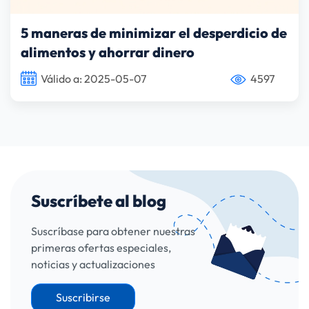
y anuncios según tus intereses (en nuestra web o en
webs de terceros). También nos ayudan a entender cómo
5 maneras de minimizar el desperdicio de
nuestra web está siendo utilizada. Para saber más visita
nuestra
Política de Cookies
, desde ahí podrás cambiar
alimentos y ahorrar dinero
la configuración o deshabilitar las cookies en cualquier
momento. Al hacer clic en “Aceptar” consientes el uso
Válido a: 2025-05-07
4597
que hacemos de las cookies. Al hacer clic en "Rechazar"
no podrás acceder a otras páginas de Axi Card.
Política
de Privacidad
.
Suscríbete al blog
Suscríbase para obtener nuestras
primeras ofertas especiales,
noticias y actualizaciones
Suscribirse