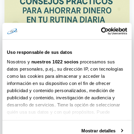
Uso responsable de sus datos
Nosotros y
nuestros 1022 socios
procesamos sus
datos personales, p.ej., su dirección IP, con tecnologías
como las cookies para almacenar y acceder la
información en su dispositivo con el fin de ofrecer
publicidad y contenido personalizados, medición de
publicidad y contenido, investigación de audiencia y
desarrollo de servicios. Tiene la opción de seleccionar
Top 10 Consejos Prácticos para Ahorrar
quién usa sus datos y con qué propósitos. Puede
cambiar o retirar su consentimiento en cualquier
Dinero en tu Rutina Diaria
momento desde la Declaración de cookies o clicando en
Mostrar detalles
Válido a: 2025-05-07
4689
el Menú de consentimiento.