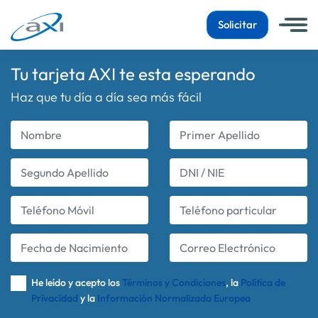
Solicitar
Tu tarjeta AXI te esta esperando
Haz que tu día a día sea más fácil
Nombre
Primer Apellido
Segundo Apellido
DNI / NIE
Teléfono Móvil
Teléfono particular
Fecha de Nacimiento
Correo Electrónico
He leído y acepto los
Términos y Condiciones
, la
Política de
Privacidad
y la
Información Normalizada Europea