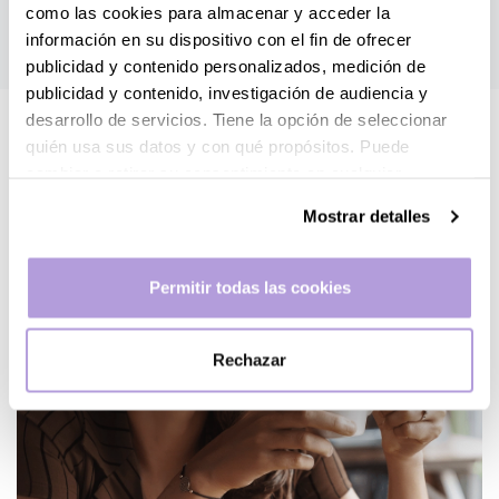
como las cookies para almacenar y acceder la
información en su dispositivo con el fin de ofrecer
publicidad y contenido personalizados, medición de
publicidad y contenido, investigación de audiencia y
desarrollo de servicios. Tiene la opción de seleccionar
quién usa sus datos y con qué propósitos. Puede
cambiar o retirar su consentimiento en cualquier
momento desde la Declaración de cookies o clicando en
Mostrar detalles
el Menú de consentimiento.
Si lo permite, también quisiéramos:
Permitir todas las cookies
Recopilar información sobre su ubicación geográfica
que puede tener una precisión de varios metros
Rechazar
Identificar su dispositivo analizándolo activamente
para buscar características específicas (huellas
digitales)
Obtenga más información sobre cómo se procesan sus
datos personales y establezca sus preferencias en la