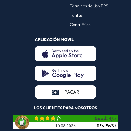
Terminos de Uso EPS
Tarifas
Canal Ético
APLICACIÓN MOVIL
Download on the
Apple Store
(opens in a new tab)
Get it now
Google Play
(opens in a new tab)
(opens in a new tab)
PAGAR
LOS CLIENTES PARA NOSOTROS
Good
:
4
/
5
10.08.2026
REVIEWS