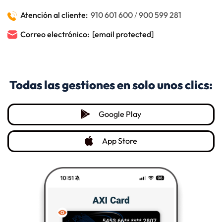
Atención al cliente:
910 601 600
/
900 599 281
Correo electrónico:
[email protected]
Todas las gestiones en solo unos clics:
a11y.opens_in_new_ta
Google Play
a11y.opens_in_new_tab
App Store