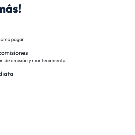
 más!
 cómo pagar
 comisiones
ón de emisión y mantenimiento
diata
e