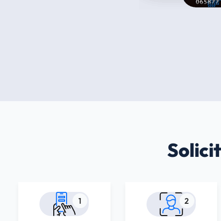
Solici
1
2