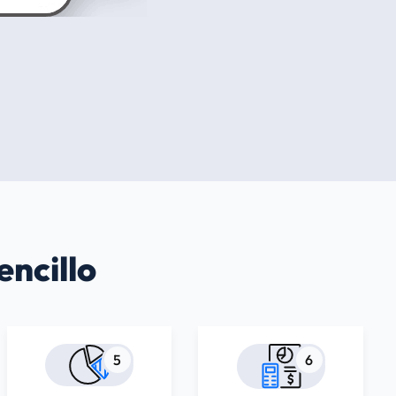
encillo
5
6