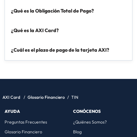
no podrás acceder a otras páginas de Axi Card.
Política
¿Qué es la Obligación Total de Pago?
de Privacidad
.
¿Qué es la AXI Card?
¿Cuál es el plazo de pago de la tarjeta AXI?
AXI Card
/
Glosario Financiero
/
TIN
AYUDA
CONÓCENOS
Preguntas Frecuentes
¿Quiénes Somos?
Glosario Financiero
Blog