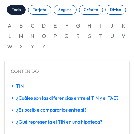
Todo
Tarjeta
Seguro
Crédito
Divisa
A
B
C
D
E
F
G
H
I
J
K
L
M
N
O
P
Q
R
S
T
U
V
W
X
Y
Z
CONTENIDO
TIN
¿Cuáles son las diferencias entre el TIN y el TAE?
¿Es posible compararlos entre sí?
¿Qué representa el TIN en una hipoteca?