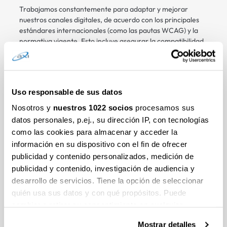
Trabajamos constantemente para adaptar y mejorar
nuestros canales digitales, de acuerdo con los principales
estándares internacionales (como las pautas WCAG) y la
normativa vigente. Esto incluye asegurar la compatibilidad
con tecnologías de asistencia, facilitar la navegación
sencilla en nuestros sitios web y ofrecer atención
personalizada cuando sea necesario.
Uso responsable de sus datos
Objetivos clave de nuestro compromiso con la
accesibilidad:
Nosotros y
nuestros 1022 socios
procesamos sus
datos personales, p.ej., su dirección IP, con tecnologías
Ofrecer una experiencia digital accesible e intuitiva.
como las cookies para almacenar y acceder la
información en su dispositivo con el fin de ofrecer
Eliminar barreras que impidan el acceso a nuestros
publicidad y contenido personalizados, medición de
productos.
publicidad y contenido, investigación de audiencia y
desarrollo de servicios. Tiene la opción de seleccionar
Escuchar activamente a nuestros usuarios para seguir
mejorando.
quién usa sus datos y con qué propósitos. Puede
cambiar o retirar su consentimiento en cualquier
En Access Finance, la accesibilidad no es solo una
momento desde la Declaración de cookies o clicando en
obligación legal: es un reflejo de nuestros valores como
Mostrar detalles