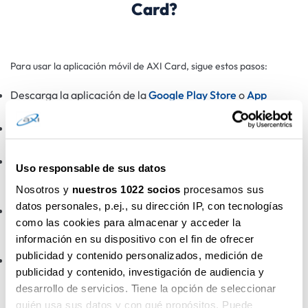
Card?
Para usar la aplicación móvil de AXI Card, sigue estos pasos:
Descarga la aplicación de la
Google Play Store
o
App
Store
.
Crea un Código de seguridad fuerte y memorízalo porque
lo utilizarás para acceder a la aplicación.
Activa la opción de “Acceso con datos biométricos”. Esto
Uso responsable de sus datos
mejorará la seguridad de la app y podrás confirmar tus
Nosotros y
nuestros 1022 socios
procesamos sus
pagos online más rápida y cómodamente.
datos personales, p.ej., su dirección IP, con tecnologías
Introduce tu DNI/NIE y el Número de Referencia de tu
como las cookies para almacenar y acceder la
contrato. Lo encontrarás en tu tarjeta debajo de tu
información en su dispositivo con el fin de ofrecer
nombre.
publicidad y contenido personalizados, medición de
Verifica tu número de teléfono introduciendo el Código que
publicidad y contenido, investigación de audiencia y
recibirás en un SMS.
desarrollo de servicios. Tiene la opción de seleccionar
quién usa sus datos y con qué propósitos. Puede