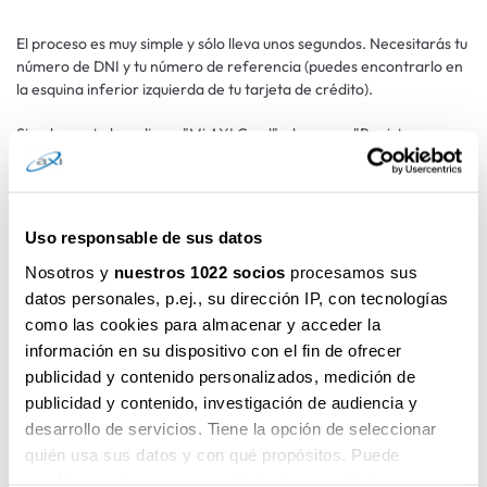
El proceso es muy simple y sólo lleva unos segundos. Necesitarás tu
número de DNI y tu número de referencia (puedes encontrarlo en
la esquina inferior izquierda de tu tarjeta de crédito).
Simplemente haz clic en "Mi AXI Card" y luego en "Registrar
Tarjeta" en tu cuenta personal AXI. Luego, simplemente introduce
tu número de DNI y el número de referencia del contrato.
Recibirás un código de verificación vía SMS (en el número de
teléfono que proporcionaste en el Contrato) que tendrás que
Uso responsable de sus datos
poner en la página para confirmar la operación.
Nosotros y
nuestros 1022 socios
procesamos sus
A partir de este momento podrás gestionar tu tarjeta AXI de
datos personales, p.ej., su dirección IP, con tecnologías
manera fácil y conveniente desde cualquier parte del mundo.
como las cookies para almacenar y acceder la
información en su dispositivo con el fin de ofrecer
Tendrás acceso a todas las transacciones realizadas con tu AXI
publicidad y contenido personalizados, medición de
Card, así como a la gestión de opciones y servicios. Puedes
publicidad y contenido, investigación de audiencia y
bloquear los tipos de transacciones permitidos en para tu tarjeta
de crédito, activar o desactivar el servicio gratuito de notificación
desarrollo de servicios. Tiene la opción de seleccionar
por SMS o verificar tanto el límite de crédito total, como la parte
quién usa sus datos y con qué propósitos. Puede
ya utilizada y el saldo de crédito disponible de tu Tarjeta AXI.
cambiar o retirar su consentimiento en cualquier