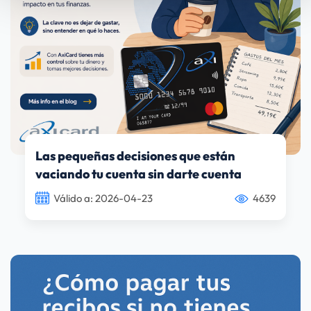
datos personales y establezca sus preferencias en la
sección de datos
. Puede cambiar o retirar su
consentimiento en cualquier momento en la Declaración
de cookies.
Utilizamos cookies propias y de terceros (y tecnologías
similares) para mejorar tu experiencia en nuestra web.
Las cookies te permiten disfrutar de ciertas
funcionalidades, compartir contenidos en redes sociales
(en Facebook, Instagram, etc.) y personalizar mensajes
Las pequeñas decisiones que están
y anuncios según tus intereses (en nuestra web o en
vaciando tu cuenta sin darte cuenta
webs de terceros). También nos ayudan a entender cómo
nuestra web está siendo utilizada. Para saber más visita
Válido a: 2026-04-23
4639
nuestra
Política de Cookies
, desde ahí podrás cambiar
la configuración o deshabilitar las cookies en cualquier
momento. Al hacer clic en “Aceptar” consientes el uso
que hacemos de las cookies. Al hacer clic en "Rechazar"
no podrás acceder a otras páginas de Axi Card.
Política
de Privacidad
.