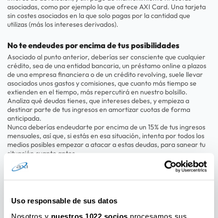
asociadas, como por ejemplo la que ofrece AXI Card. Una tarjeta
sin costes asociados en la que solo pagas por la cantidad que
utilizas (más los intereses derivados).
No te endeudes por encima de tus posibilidades
Asociado al punto anterior, deberías ser consciente que cualquier
crédito, sea de una entidad bancaria, un préstamo online a plazos
de una empresa financiera o de un crédito revolving, suele llevar
asociados unos gastos y comisiones, que cuanto más tiempo se
extienden en el tiempo, más repercutirá en nuestro bolsillo.
Analiza qué deudas tienes, que intereses debes, y empieza a
destinar parte de tus ingresos en amortizar cuotas de forma
anticipada.
Nunca deberías endeudarte por encima de un 15% de tus ingresos
mensuales, así que, si estás en esa situación, intenta por todos los
medios posibles empezar a atacar a estas deudas, para sanear tu
situación cuanto antes.
Conclusiones
Como hemos podido ver en este artículo, la mejor manera de
empezar a diseñar tu plan financiero anual, es conocer de
Uso responsable de sus datos
antemano tus ingresos y gastos, y realizar una planificación de
forma previsora.
Nosotros y
nuestros 1022 socios
procesamos sus