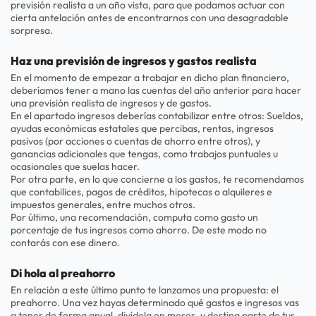
previsión realista a un año vista, para que podamos actuar con
cierta antelación antes de encontrarnos con una desagradable
sorpresa.
Haz una previsión de ingresos y gastos realista
En el momento de empezar a trabajar en dicho plan financiero,
deberíamos tener a mano las cuentas del año anterior para hacer
una previsión realista de ingresos y de gastos.
En el apartado ingresos deberías contabilizar entre otros: Sueldos,
ayudas económicas estatales que percibas, rentas, ingresos
pasivos (por acciones o cuentas de ahorro entre otros), y
ganancias adicionales que tengas, como trabajos puntuales u
ocasionales que suelas hacer.
Por otra parte, en lo que concierne a los gastos, te recomendamos
que contabilices, pagos de créditos, hipotecas o alquileres e
impuestos generales, entre muchos otros.
Por último, una recomendación, computa como gasto un
porcentaje de tus ingresos como ahorro. De este modo no
contarás con ese dinero.
Di hola al preahorro
En relación a este último punto te lanzamos una propuesta: el
preahorro. Una vez hayas determinado qué gastos e ingresos vas
a tener de forma anual, divídela en meses, y destina parte de tus