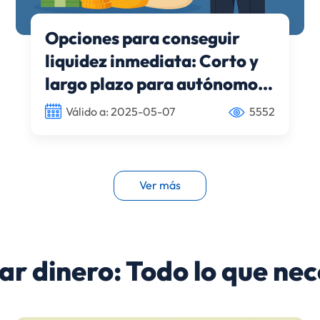
Opciones para conseguir
liquidez inmediata: Corto y
largo plazo para autónomos,
PYMEs y particulares
Válido a: 2025-05-07
5552
Ver más
r dinero: Todo lo que nec