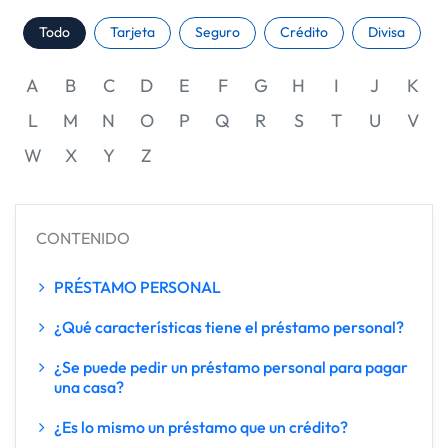
Todo
Tarjeta
Seguro
Crédito
Divisa
A
B
C
D
E
F
G
H
I
J
K
L
M
N
O
P
Q
R
S
T
U
V
W
X
Y
Z
CONTENIDO
PRÉSTAMO PERSONAL
¿Qué características tiene el préstamo personal?
¿Se puede pedir un préstamo personal para pagar
una casa?
¿Es lo mismo un préstamo que un crédito?