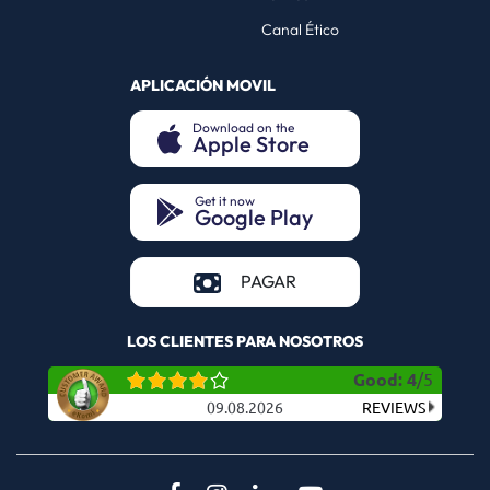
Canal Ético
APLICACIÓN MOVIL
Download on the
Apple Store
(opens in a new tab)
Get it now
Google Play
(opens in a new tab)
(opens in a new tab)
PAGAR
LOS CLIENTES PARA NOSOTROS
Good
:
4
/
5
09.08.2026
REVIEWS