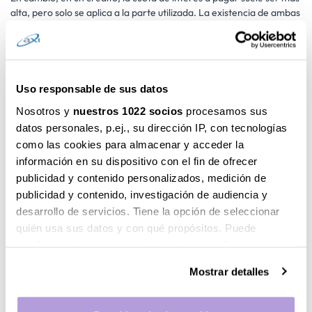
alta, pero solo se aplica a la parte utilizada. La existencia de ambas
opciones se basa en las necesidades que puedas tener en cada
momento.
¿Cuándo se suele solicitar un préstamo
personal?
Uso responsable de sus datos
Un préstamo personal es ideal cuando necesitas comprar un
Nosotros y
nuestros 1022 socios
procesamos sus
coche, renovar los muebles de tu hogar o actualizar el equipo
datos personales, p.ej., su dirección IP, con tecnologías
informático, ya que está diseñado para este tipo de bienes con una
como las cookies para almacenar y acceder la
cantidad exacta para financiar. Si, en cambio, la cantidad a
información en su dispositivo con el fin de ofrecer
financiar es variable o no se puede determinar, la opción más
publicidad y contenido personalizados, medición de
adecuada sería un crédito.
publicidad y contenido, investigación de audiencia y
desarrollo de servicios. Tiene la opción de seleccionar
quién usa sus datos y con qué propósitos. Puede
cambiar o retirar su consentimiento en cualquier
momento desde la Declaración de cookies o clicando en
Se conoce como préstamo personal al dinero que
Mostrar detalles
presta un banco o entidad financiera a una persona
el Menú de consentimiento.
individual para adquirir un bien mueble o servicios
por un período de tiempo determinado. A cambio, la
Si lo permite, también quisiéramos: