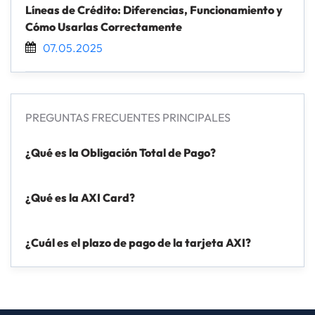
Líneas de Crédito: Diferencias, Funcionamiento y
nuestra
Política de Cookies
, desde ahí podrás cambiar
Cómo Usarlas Correctamente
la configuración o deshabilitar las cookies en cualquier
momento. Al hacer clic en “Aceptar” consientes el uso
07.05.2025
que hacemos de las cookies. Al hacer clic en "Rechazar"
no podrás acceder a otras páginas de Axi Card.
Política
de Privacidad
.
PREGUNTAS FRECUENTES PRINCIPALES
¿Qué es la Obligación Total de Pago?
¿Qué es la AXI Card?
¿Cuál es el plazo de pago de la tarjeta AXI?